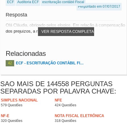
ECF
Auditoria ECF
escrituração contábil Fiscal
Perguntado em 07/07/2017
Resposta
Olá Cláudia, obrigado pelos elogios. Em relação à compensação
dos prejuízos, a mesma é limitada em 3...
VER RESPOSTA COMPLETA
Relacionadas
42
ECF - ESCRITURAÇÃO CONTÁBIL FI...
SAO MAIS DE 144558 PERGUNTAS
SEPARADAS POR PALAVRA CHAVE:
SIMPLES NACIONAL
NFE
579 Questões
424 Questões
NF-E
NOTA FISCAL ELETRÔNICA
320 Questões
318 Questões