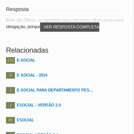
Resposta
Bom dia Gilvan, eu também vejo com bons olhos essa nova
obrigação, porque ela traz a uniformidade de...
VER RESPOSTA COMPLETA
Relacionadas
219
E-SOCIAL
9
E-SOCIAL - 2014
1
E-SOCIAL PARA DEPARTAMENTO PES...
1
ESOCIAL - VERSÃO 2.0
85
ESOCIAL