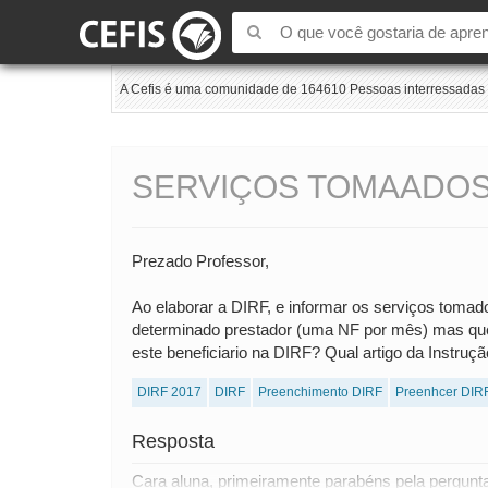
A Cefis é uma comunidade de 164610 Pessoas interressadas e
SERVIÇOS TOMAADOS 
Prezado Professor,
Ao elaborar a DIRF, e informar os serviços tomado
determinado prestador (uma NF por mês) mas qu
este beneficiario na DIRF? Qual artigo da Instruç
DIRF 2017
DIRF
Preenchimento DIRF
Preenhcer DIR
Resposta
Cara aluna, primeiramente parabéns pela pergunta 