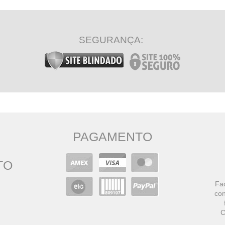
SEGURANÇA:
PAGAMENTO
TO
Faç
con
C