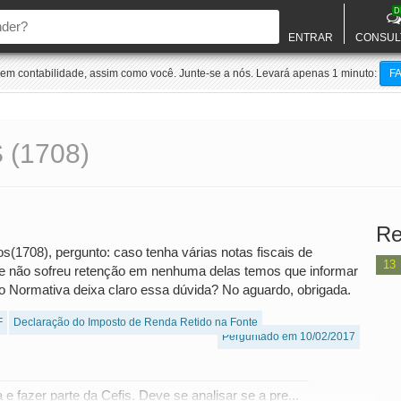
D
ENTRAR
CONSUL
m contabilidade, assim como você. Junte-se a nós. Levará apenas 1 minuto:
F
(1708)
Re
s(1708), pergunto: caso tenha várias notas fiscais de
13
e não sofreu retenção em nenhuma delas temos que informar
ão Normativa deixa claro essa dúvida? No aguardo, obrigada.
F
Declaração do Imposto de Renda Retido na Fonte
Perguntado em 10/02/2017
e fazer parte da Cefis. Deve se analisar se a pre...