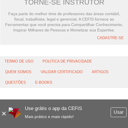
TORNE-SE INSTRUTOR
Faça parte do melhor time de professores das áreas contábil,
fiscal, trabalhista, legal e gerencial. A CEFIS fornece as
Ferramentas que você precisa para Compartilhar Conhecimento,
Inspirar Milhares de Pessoas e Monetizar sua Expertise.
CADASTRE-SE
TERMO DE USO
POLITICA DE PRIVACIDADE
QUEM SOMOS
VALIDAR CERTIFICADO
ARTIGOS
QUESTÕES
E-BOOKS
Use grátis o app da CEFIS
×
Usar
Mais prático e mais rápido!