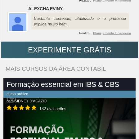
Realizou
Planejamento Financeiro
ALEXCHA EVINY
:
Bastante conteúdo, atualizado e o professor
explica muito bem.
Realizou
Planejamento Financeiro
EXPERIMENTE GRÁTIS
MAIS CURSOS DA ÁREA CONTABIL
Formação essencial em IBS & CBS
curso prático
com
SIDNEY D'AGÁZIO
132 avaliações