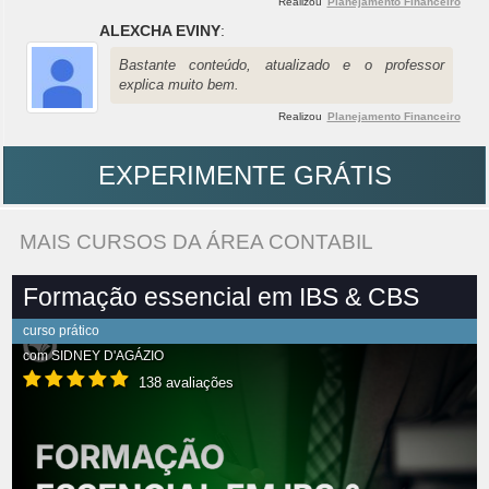
Realizou
Planejamento Financeiro
ALEXCHA EVINY
:
Bastante conteúdo, atualizado e o professor
explica muito bem.
Realizou
Planejamento Financeiro
EXPERIMENTE GRÁTIS
MAIS CURSOS DA ÁREA CONTABIL
Formação essencial em IBS & CBS
curso prático
com
SIDNEY D'AGÁZIO
138 avaliações