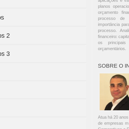
aplicações e va
planos operaci
orçamento fina
os
processo de 
importância par
processo. Anal
os 2
financeiro: capi
os principai
orçamentários.
os 3
SOBRE O 
Atua há 20 anos 
de empresas mul