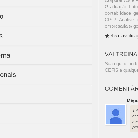
Corporativos e 
Graduação Lato 
contabilidade ge
ão
CPC/ Análise 
empresariais/ g
s
4.5 classific
VAI TREIN
erna
Sua equipe pode
CEFIS a qualque
ionais
COMENTÁR
Migue
Ta
es
ser
pro