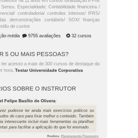
Professor há 11 anos em cursos Graduação e Pós
Sensu. Especialidade: Contabilidade financeira /
rencial/ controladoria/ controles internos/ IFRS/
das demonstrações contábeis/ SOX/ finanças
estão de custos
ação média
9755 avaliações
32 cursos
AR 5 OU MAIS PESSOAS?
 ter acesso a mais de 300 cursos de destaque da
r hora.
Testar Universidade Corporativa
IOS SOBRE O INSTRUTOR
l Felipe Basílio de Olivera
:
lvez pudesse ter ainda mais exercícios práticos ou
tudos de caso para fixar melhor o conteúdo. Também
ia interessante incluir mais ferramentas ou planilhas
ntas para facilitar a aplicação do que foi ensinado.
Realizou
Planejamento Financeiro