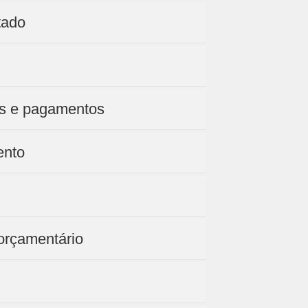
tado
os e pagamentos
ento
 orçamentário