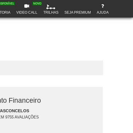
ISPONÍVEL
NOVO
TORIA
VIDEO CALL
TRILHAS
SEJA PREMIUM
AJUDA
to Financeiro
VASCONCELOS
EM 9755 AVALIAÇÕES