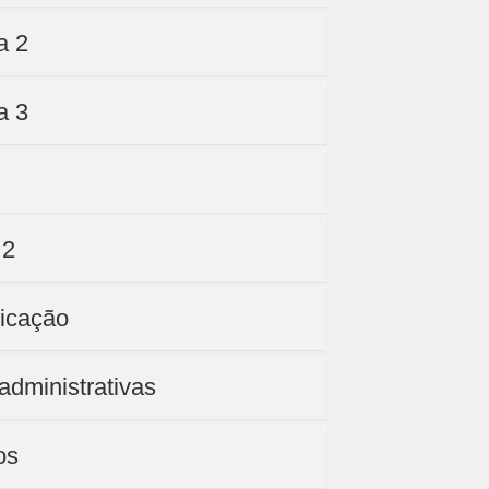
a 2
a 3
 2
ricação
administrativas
os