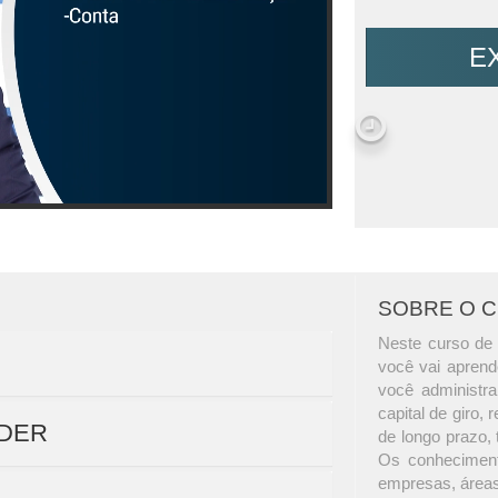
E
SOBRE O 
Neste curso de 
você vai aprend
você administr
capital de giro,
NDER
de longo prazo, 
Os conheciment
empresas, áreas