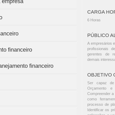
da empresa
CARGA HO
o
6 Horas
nanceiro
PÚBLICO A
A empresários e
to financeiro
profissionais d
gerentes de r
demais interess
lanejamento financeiro
OBJETIVO 
Ser capaz de 
Orçamento e d
Compreender a r
como ferramen
processo de pl
Identificar os p