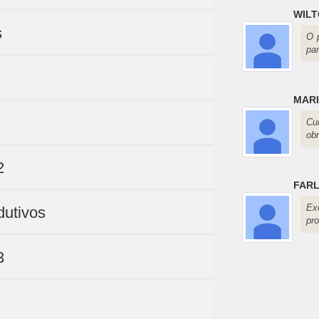
WILT
s
O 
par
MAR
Cu
obr
2
FAR
Ex
dutivos
pro
3