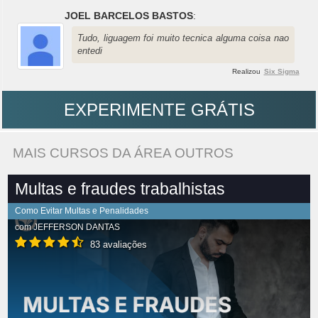
JOEL BARCELOS BASTOS
:
Tudo, liguagem foi muito tecnica alguma coisa nao
entedi
Realizou
Six Sigma
EXPERIMENTE GRÁTIS
MAIS CURSOS DA ÁREA OUTROS
Multas e fraudes trabalhistas
Como Evitar Multas e Penalidades
com
JEFFERSON DANTAS
83 avaliações