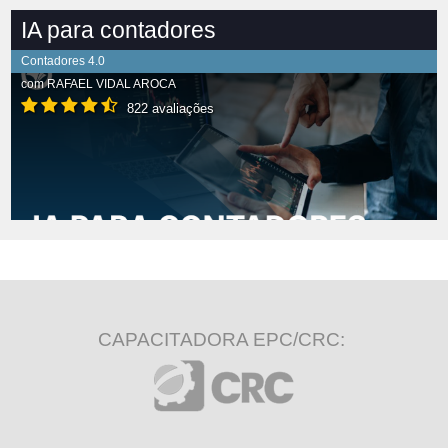
IA para contadores
Contadores 4.0
com
RAFAEL VIDAL AROCA
822 avaliações
CAPACITADORA EPC/CRC: