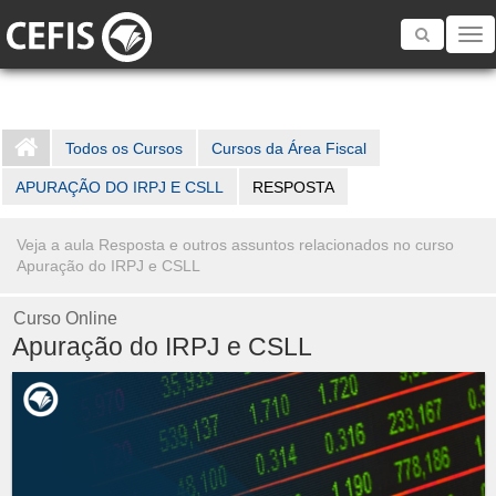
Toggle
navigatio
Todos os Cursos
Cursos da Área Fiscal
APURAÇÃO DO IRPJ E CSLL
RESPOSTA
Veja a aula Resposta e outros assuntos relacionados no curso
Apuração do IRPJ e CSLL
Curso Online
Apuração do IRPJ e CSLL