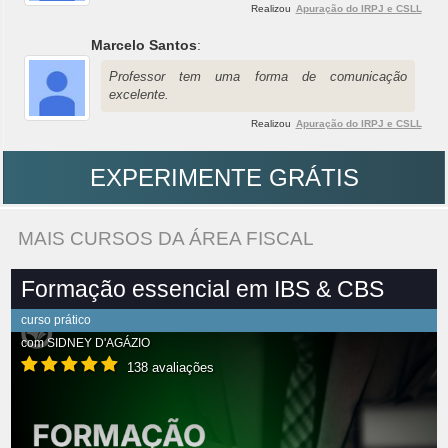
Realizou
Apuração do IRPJ e CSLL
Marcelo Santos
:
Professor tem uma forma de comunicação
excelente.
Realizou
Apuração do IRPJ e CSLL
EXPERIMENTE GRÁTIS
MAIS CURSOS DA ÁREA FISCAL
Formação essencial em IBS & CBS
curso prático
com
SIDNEY D'AGÁZIO
138 avaliações