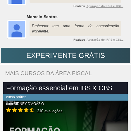
Realizou
Apuração do IRPJ e CSLL
Marcelo Santos
:
Professor tem uma forma de comunicação
excelente.
Realizou
Apuração do IRPJ e CSLL
EXPERIMENTE GRÁTIS
MAIS CURSOS DA ÁREA FISCAL
Formação essencial em IBS & CBS
curso prático
com
SIDNEY D'AGÁZIO
210 avaliações