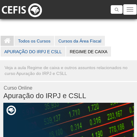
Toggle
navigatio
Todos os Cursos
Cursos da Área Fiscal
APURAÇÃO DO IRPJ E CSLL
REGIME DE CAIXA
Veja a aula Regime de caixa e outros assuntos relacionados no
curso Apuração do IRPJ e CSLL
Curso Online
Apuração do IRPJ e CSLL