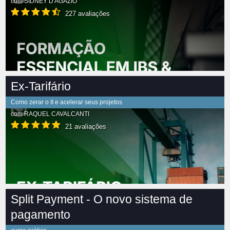
com
SIDNEY D'AGÁZIO
227 avaliações
Ex-Tarifário
Como zerar o II e acelerar seus projetos
com
RAQUEL CAVALCANTI
21 avaliações
Split Payment - O novo sistema de
pagamento