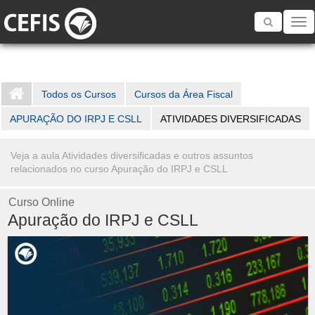
Toggle
navigatio
Todos os Cursos
Cursos da Área Fiscal
APURAÇÃO DO IRPJ E CSLL
ATIVIDADES DIVERSIFICADAS
Veja a aula Atividades diversificadas e outros assuntos
relacionados no curso Apuração do IRPJ e CSLL
Curso Online
Apuração do IRPJ e CSLL