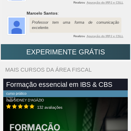
Realizou
Apuração do IRPJ e CSLL
Marcelo Santos
:
Professor tem uma forma de comunicação
excelente.
Realizou
Apuração do IRPJ e CSLL
EXPERIMENTE GRÁTIS
MAIS CURSOS DA ÁREA FISCAL
Formação essencial em IBS & CBS
curso prático
com
SIDNEY D'AGÁZIO
132 avaliações