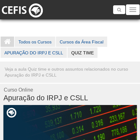
Toggle
navigatio
Todos os Cursos
Cursos da Área Fiscal
APURAÇÃO DO IRPJ E CSLL
QUIZ TIME
Veja a aula Quiz time e outros assuntos relacionados no curso
Apuração do IRPJ e CSLL
Curso Online
Apuração do IRPJ e CSLL