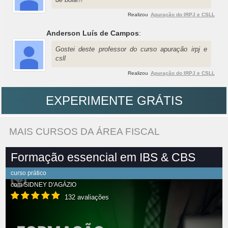
Realizou
Apuração do IRPJ e CSLL
Anderson Luís de Campos
:
Gostei deste professor do curso apuração irpj e
csll
Realizou
Apuração do IRPJ e CSLL
EXPERIMENTE GRÁTIS
MAIS CURSOS DA ÁREA FISCAL
Formação essencial em IBS & CBS
curso prático
com
SIDNEY D'AGÁZIO
132 avaliações