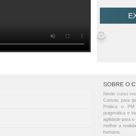
E
SOBRE O 
Neste curso vo
Canvas para ge
Prática o PM 
pragmática e i
agilidade para o
melhor a reali
humana.