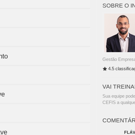
SOBRE O 
nto
Gestão Empresar
4.5 classific
VAI TREIN
ve
Sua equipe pode
CEFIS a qualque
COMENTÁR
ave
FLÁV