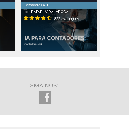
Contadores 4.0
com
RAFAEL VIDAL AROCA
822 avaliações
SIGA-NOS: