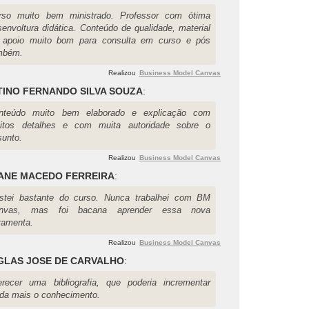
rso muito bem ministrado. Professor com ótima
senvoltura didática. Conteúdo de qualidade, material
 apoio muito bom para consulta em curso e pós
mbém.
Realizou
Business Model Canvas
TINO FERNANDO SILVA SOUZA
:
nteúdo muito bem elaborado e explicação com
itos detalhes e com muita autoridade sobre o
sunto.
Realizou
Business Model Canvas
ANE MACEDO FERREIRA
:
stei bastante do curso. Nunca trabalhei com BM
nvas, mas foi bacana aprender essa nova
rramenta.
Realizou
Business Model Canvas
GLAS JOSE DE CARVALHO
:
erecer uma bibliografia, que poderia incrementar
nda mais o conhecimento.