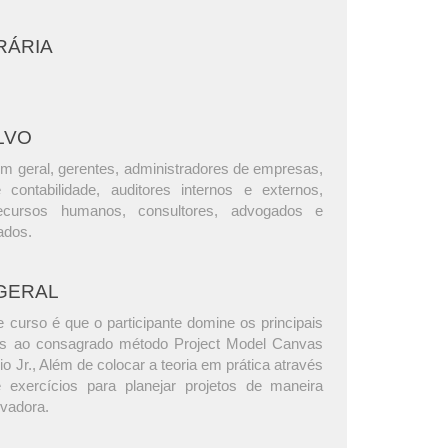
RÁRIA
LVO
m geral, gerentes, administradores de empresas,
e contabilidade, auditores internos e externos,
ecursos humanos, consultores, advogados e
ados.
GERAL
 curso é que o participante domine os principais
dos ao consagrado método Project Model Canvas
o Jr., Além de colocar a teoria em prática através
 exercícios para planejar projetos de maneira
ovadora.