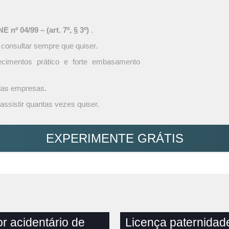
 nº 04/99 – (art. 7º, § 3º)
.
 consultar sempre que quiser.
ecimentos prático e forte embasamento
 das empresas.
assistir quantas vezes quiser.
EXPERIMENTE GRÁTIS
or acidentário de
Licença paternidad