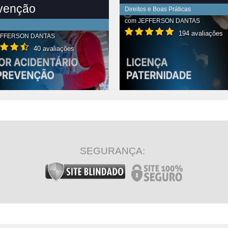
venção
Direitos e Boas Práticas
com
JEFFERSON DANTAS
194 avaliações
EFFERSON DANTAS
40 avaliações
R CONTEÚDO COMPLETO
VER CONTEÚDO COMPLETO
SEGURANÇA: