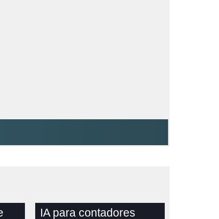
e
IA para contadores