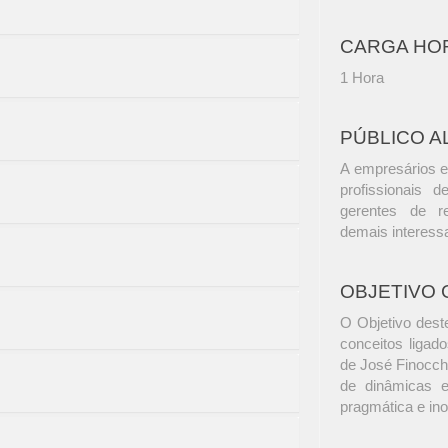
CARGA HO
1 Hora
PÚBLICO A
A empresários e
profissionais d
gerentes de r
demais interess
OBJETIVO 
O Objetivo deste
conceitos liga
de José Finocchi
de dinâmicas e
pragmática e in