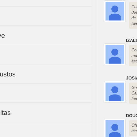
Cu
de
de
ta
ve
IZAL
Co
mu
as
Custos
JOSI
Go
Ca
fe
itas
DOU
Of
ai