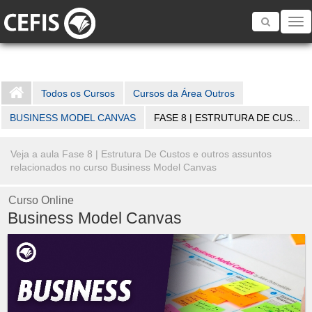
Toggle
navigatio
Todos os Cursos
Cursos da Área Outros
BUSINESS MODEL CANVAS
FASE 8 | ESTRUTURA DE CUS...
Veja a aula Fase 8 | Estrutura De Custos e outros assuntos
relacionados no curso Business Model Canvas
Curso Online
Business Model Canvas