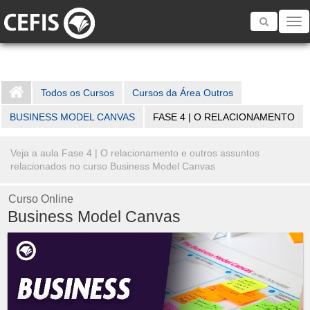
Toggle
navigatio
Todos os Cursos
Cursos da Área Outros
BUSINESS MODEL CANVAS
FASE 4 | O RELACIONAMENTO
Veja a aula Fase 4 | O relacionamento e outros assuntos
relacionados no curso Business Model Canvas
Curso Online
Business Model Canvas