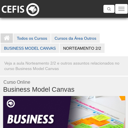
Toggle
navigatio
Todos os Cursos
Cursos da Área Outros
BUSINESS MODEL CANVAS
NORTEAMENTO 2/2
Veja a aula Norteamento 2/2 e outros assuntos relacionados no
curso Business Model Canvas
Curso Online
Business Model Canvas