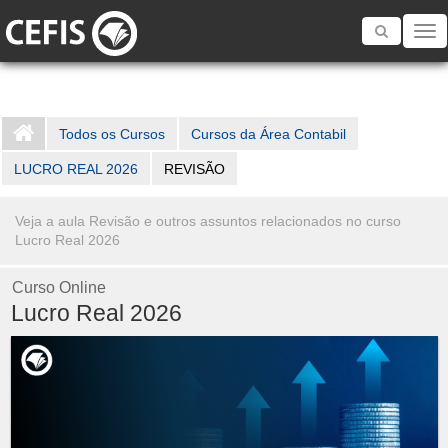
Toggle
navigatio
Todos os Cursos
Cursos da Área Contabil
LUCRO REAL 2026
REVISÃO
Veja a aula Revisão e outros assuntos relacionados no curso
Lucro Real 2026
Curso Online
Lucro Real 2026