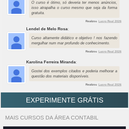
O curso é ótimo, só deveria ter menos anúncios,
isso atrapalha o curso mesmo que seja da forma
gratuita.
Realizou
Lucro Real 2026
Lendel de Melo Rosa
:
Curso altamente didático e objetivo ! nos fazendo
mergulhar num mar profundo de conhecimento.
Realizou
Lucro Real 2026
Karolina Ferreira Miranda
:
Gostei dos exemplos citados e poderia melhorar a
questão dos materiais disponíveis.
Realizou
Lucro Real 2026
EXPERIMENTE GRÁTIS
MAIS CURSOS DA ÁREA CONTABIL