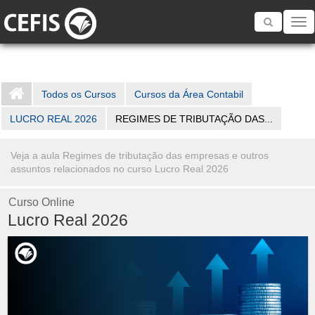
Toggle
navigatio
Todos os Cursos
Cursos da Área Contabil
LUCRO REAL 2026
REGIMES DE TRIBUTAÇÃO DAS...
Veja a aula Regimes de tributação das empresas e outros
assuntos relacionados no curso Lucro Real 2026
Curso Online
Lucro Real 2026