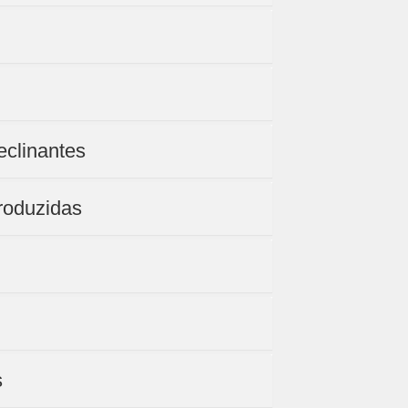
eclinantes
roduzidas
s