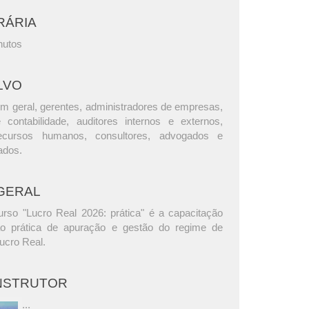
RÁRIA
nutos
LVO
m geral, gerentes, administradores de empresas,
e contabilidade, auditores internos e externos,
ecursos humanos, consultores, advogados e
ados.
GERAL
urso "Lucro Real 2026: prática" é a capacitação
ão prática de apuração e gestão do regime de
Lucro Real.
INSTRUTOR
...