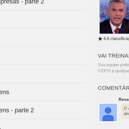
resas - parte 2
4.6 classific
VAI TREIN
Sua equipe pode
CEFIS a qualque
COMENTÁR
gens
Rena
O 
ns - parte 2
at
o