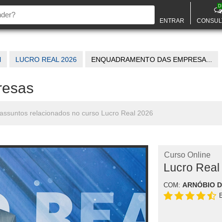
D
ENTRAR
CONSUL
l
LUCRO REAL 2026
ENQUADRAMENTO DAS EMPRESA...
resas
assuntos relacionados no curso Lucro Real 2026
Curso Online
Lucro Real
ARNÓBIO 
COM: