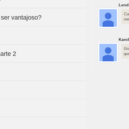
Lend
Cu
 ser vantajoso?
me
Karol
Go
arte 2
qu