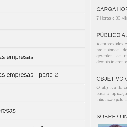
CARGA HO
7 Horas e 30 Mi
PÚBLICO A
A empresários e
profissionais d
das empresas
gerentes de r
demais interess
as empresas - parte 2
OBJETIVO 
O objetivo do c
para a aplicaç
tributação pelo 
presas
SOBRE O 