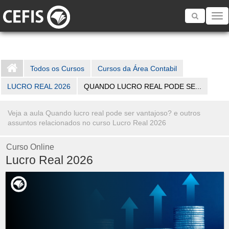
Toggle
navigatio
Todos os Cursos
Cursos da Área Contabil
LUCRO REAL 2026
QUANDO LUCRO REAL PODE SE...
Veja a aula Quando lucro real pode ser vantajoso? e outros
assuntos relacionados no curso Lucro Real 2026
Curso Online
Lucro Real 2026