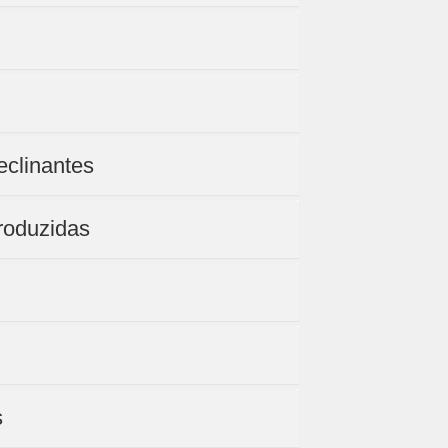
eclinantes
roduzidas
s