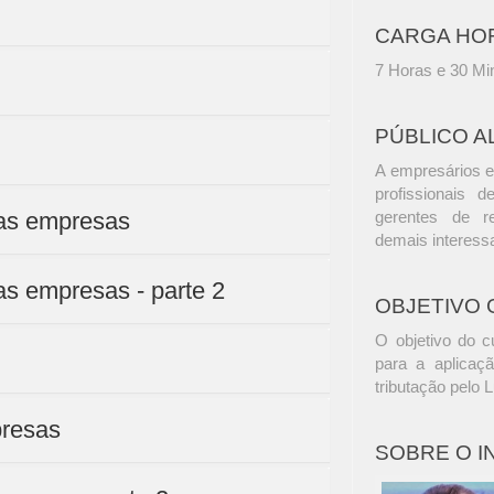
CARGA HO
7 Horas e 30 Mi
PÚBLICO A
A empresários e
profissionais d
das empresas
gerentes de r
demais interess
as empresas - parte 2
OBJETIVO 
O objetivo do c
para a aplicaç
tributação pelo 
presas
SOBRE O 