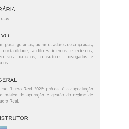
RÁRIA
nutos
LVO
m geral, gerentes, administradores de empresas,
e contabilidade, auditores internos e externos,
ecursos humanos, consultores, advogados e
ados.
GERAL
urso "Lucro Real 2026: prática" é a capacitação
ão prática de apuração e gestão do regime de
Lucro Real.
INSTRUTOR
...