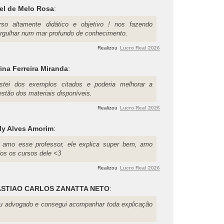
el de Melo Rosa
:
rso altamente didático e objetivo ! nos fazendo
rgulhar num mar profundo de conhecimento.
Realizou
Lucro Real 2026
ina Ferreira Miranda
:
stei dos exemplos citados e poderia melhorar a
estão dos materiais disponíveis.
Realizou
Lucro Real 2026
ly Alves Amorim
:
 amo esse professor, ele explica super bem, amo
dos os cursos dele <3
Realizou
Lucro Real 2026
STIAO CARLOS ZANATTA NETO
:
u advogado e consegui acompanhar toda explicação