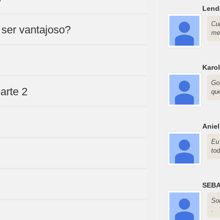
Lend
Cu
 ser vantajoso?
me
Karol
Go
arte 2
qu
Aniel
Eu
to
SEBA
So
.