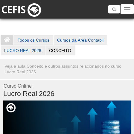
Toggle
navigatio
Todos os Cursos
Cursos da Área Contabil
LUCRO REAL 2026
CONCEITO
Veja a aula Conceito e outros assuntos relacionados no curso
Lucro Real 2026
Curso Online
Lucro Real 2026