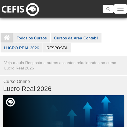
Toggle
navigatio
Todos os Cursos
Cursos da Área Contabil
LUCRO REAL 2026
RESPOSTA
Veja a aula Resposta e outros assuntos relacionados no curso
Lucro Real 2026
Curso Online
Lucro Real 2026