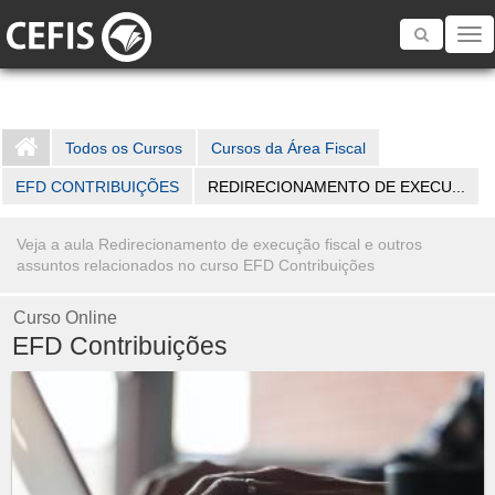
Toggle
navigatio
Todos os Cursos
Cursos da Área Fiscal
EFD CONTRIBUIÇÕES
REDIRECIONAMENTO DE EXECU...
Veja a aula Redirecionamento de execução fiscal e outros
assuntos relacionados no curso EFD Contribuições
Curso Online
EFD Contribuições