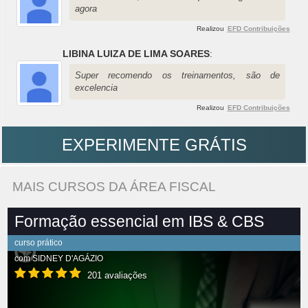
agora
Realizou
EFD Contribuições
LIBINA LUIZA DE LIMA SOARES
:
Super recomendo os treinamentos, são de
excelencia
Realizou
EFD Contribuições
EXPERIMENTE GRÁTIS
MAIS CURSOS DA ÁREA FISCAL
Formação essencial em IBS & CBS
curso prático
com
SIDNEY D'AGÁZIO
201 avaliações