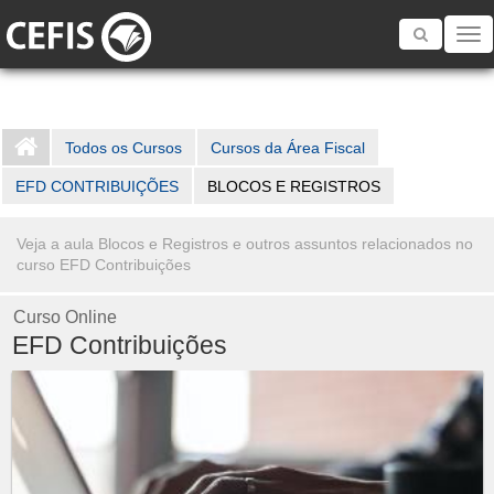
Toggle
navigatio
Todos os Cursos
Cursos da Área Fiscal
EFD CONTRIBUIÇÕES
BLOCOS E REGISTROS
Veja a aula Blocos e Registros e outros assuntos relacionados no
curso EFD Contribuições
Curso Online
EFD Contribuições