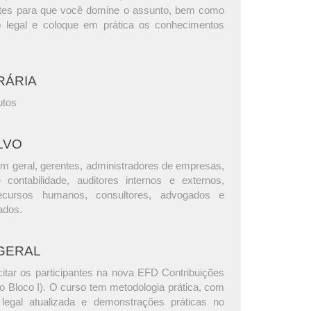
ntes para que você domine o assunto, bem como
o legal e coloque em prática os conhecimentos
RÁRIA
utos
LVO
m geral, gerentes, administradores de empresas,
e contabilidade, auditores internos e externos,
ecursos humanos, consultores, advogados e
ados.
GERAL
citar os participantes na nova EFD Contribuições
o Bloco I). O curso tem metodologia prática, com
legal atualizada e demonstrações práticas no