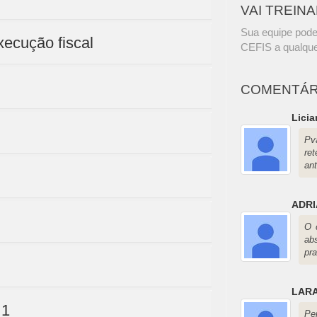
VAI TREIN
Sua equipe pode
xecução fiscal
CEFIS a qualque
COMENTÁR
Lici
Pv
re
ant
ADRI
O 
ab
pra
LARA
 1
Pe