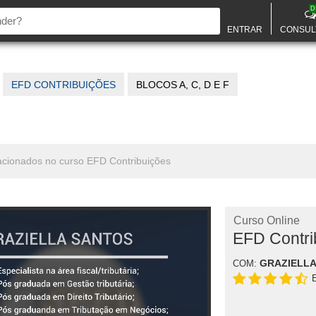
D
ENTRAR
CONSUL
EFD CONTRIBUIÇÕES
BLOCOS A, C, D E F
elacionados no curso EFD Contribuições
Curso Online
EFD Contri
GRAZIELLA
COM: