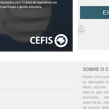
E
SOBRE O 
Neste curso prá
as alterações in
deste assunto.
tópicos que irã
exclusões adm
específicas, re
do arquivo digit