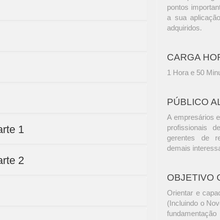
pontos importa
a sua aplicaçã
adquiridos.
CARGA HO
1 Hora e 50 Min
PÚBLICO A
A empresários e
arte 1
profissionais d
gerentes de r
demais interess
arte 2
OBJETIVO 
Orientar e capa
(Incluindo o Nov
fundamentação 