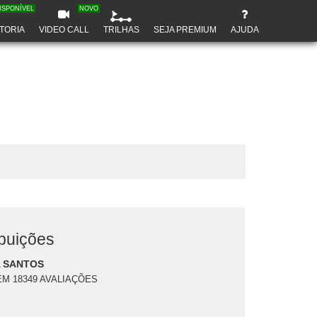
ISPONÍVEL
NOVO
TORIA
VIDEO CALL
TRILHAS
SEJA PREMIUM
AJUDA
buições
 SANTOS
EM 18349 AVALIAÇÕES