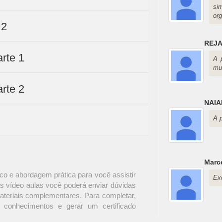
si
or
 2
REJ
rte 1
A 
mu
rte 2
NAI
A 
Marce
o e abordagem prática para você assistir
Ex
s vídeo aulas você poderá enviar dúvidas
materiais complementares. Para completar,
 conhecimentos e gerar um certificado