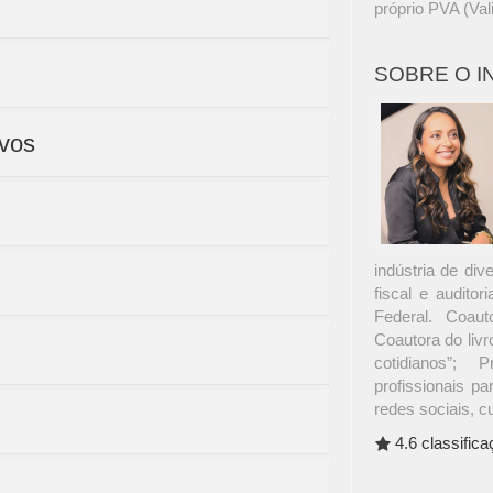
próprio PVA (Val
SOBRE O 
ivos
indústria de di
fiscal e audito
Federal. Coaut
Coautora do livro
cotidianos”; 
profissionais pa
redes sociais, c
4.6 classific