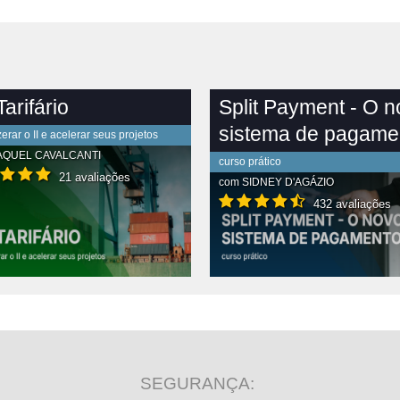
arifário
Split Payment - O 
sistema de pagame
rar o II e acelerar seus projetos
AQUEL CAVALCANTI
curso prático
21 avaliações
com
SIDNEY D'AGÁZIO
432 avaliações
R CONTEÚDO COMPLETO
VER CONTEÚDO COMPLETO
SEGURANÇA: