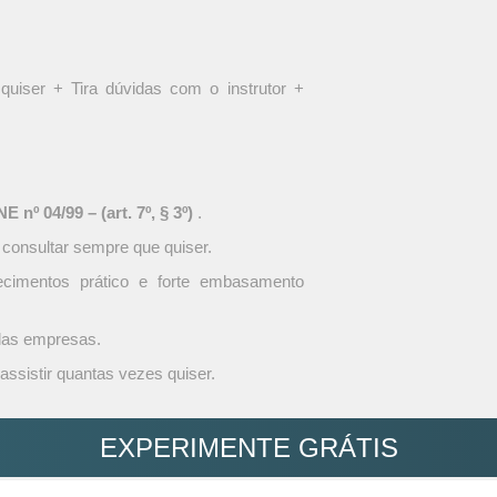
quiser + Tira dúvidas com o instrutor +
 nº 04/99 – (art. 7º, § 3º)
.
 consultar sempre que quiser.
ecimentos prático e forte embasamento
 das empresas.
assistir quantas vezes quiser.
EXPERIMENTE GRÁTIS