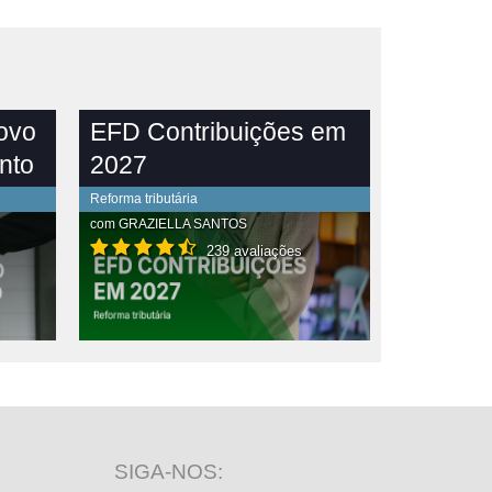
novo
EFD Contribuições em
nto
2027
Reforma tributária
com
GRAZIELLA SANTOS
239 avaliações
SIGA-NOS: