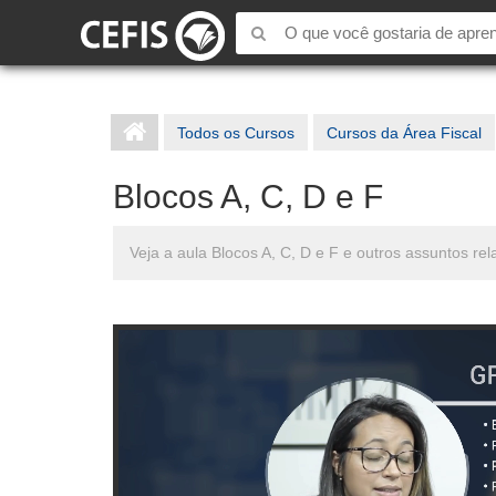
Todos os Cursos
Cursos da Área Fiscal
Blocos A, C, D e F
Veja a aula Blocos A, C, D e F e outros assuntos r