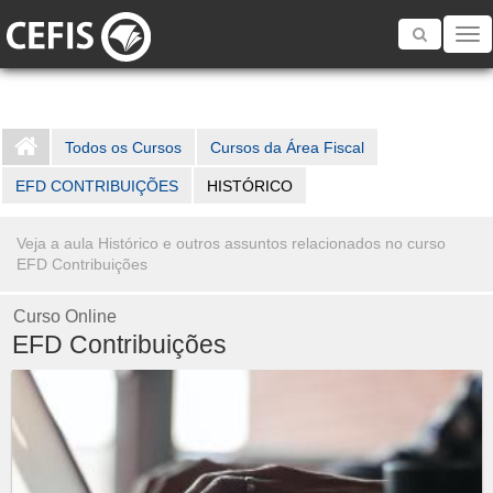
Toggle
navigatio
Todos os Cursos
Cursos da Área Fiscal
EFD CONTRIBUIÇÕES
HISTÓRICO
Veja a aula Histórico e outros assuntos relacionados no curso
EFD Contribuições
Curso Online
EFD Contribuições