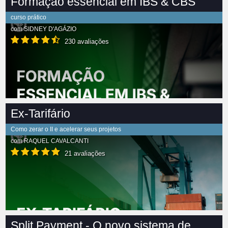
Formação essencial em IBS & CBS
curso prático
com
SIDNEY D'AGÁZIO
230 avaliações
Ex-Tarifário
Como zerar o II e acelerar seus projetos
com
RAQUEL CAVALCANTI
21 avaliações
Split Payment - O novo sistema de