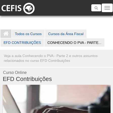
Toggle
navigatio
Todos os Cursos
Cursos da Área Fiscal
EFD CONTRIBUIÇÕES
CONHECENDO O PVA - PARTE...
Veja a aula Conhecendo o PVA - Parte 2 e outros assuntos
relacionados no curso EFD Contribuições
Curso Online
EFD Contribuições