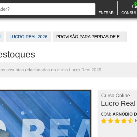
D
ENTRAR
CONSUL
l
LUCRO REAL 2026
PROVISÃO PARA PERDAS DE E...
estoques
ros assuntos relacionados no curso Lucro Real 2026
Curso Online
Lucro Real
ARNÓBIO 
COM: