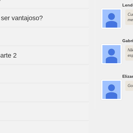
Lend
Cu
 ser vantajoso?
me
Gabri
Nã
arte 2
esp
Eliza
Go