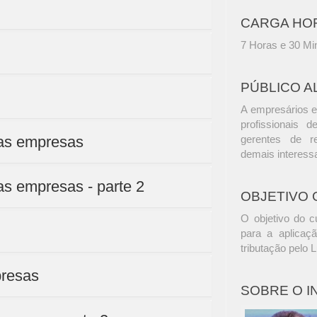
CARGA HO
7 Horas e 30 Mi
PÚBLICO A
A empresários e
profissionais d
das empresas
gerentes de r
demais interess
as empresas - parte 2
OBJETIVO 
O objetivo do c
para a aplicaç
tributação pelo 
presas
SOBRE O 