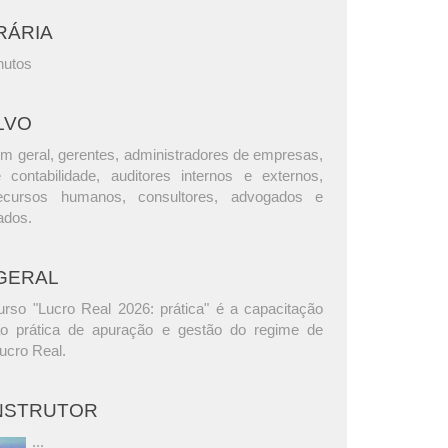
RÁRIA
nutos
LVO
m geral, gerentes, administradores de empresas,
e contabilidade, auditores internos e externos,
ecursos humanos, consultores, advogados e
ados.
GERAL
urso "Lucro Real 2026: prática" é a capacitação
ão prática de apuração e gestão do regime de
Lucro Real.
INSTRUTOR
...