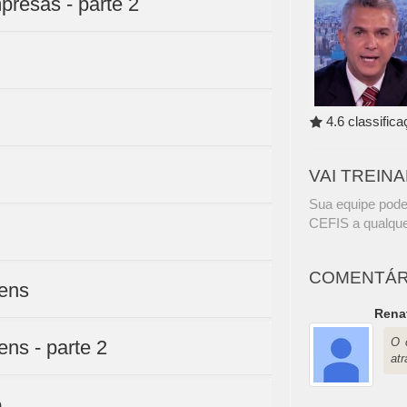
resas - parte 2
4.6 classific
VAI TREIN
Sua equipe pode
CEFIS a qualque
COMENTÁR
gens
Rena
O 
ns - parte 2
at
o