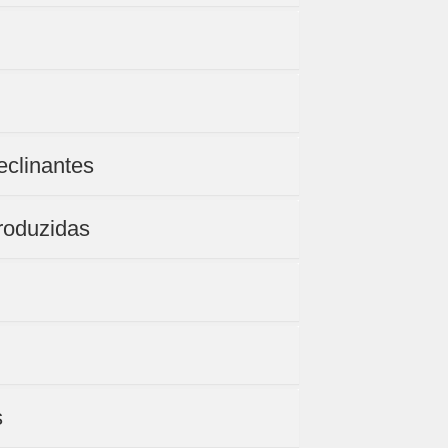
eclinantes
roduzidas
s