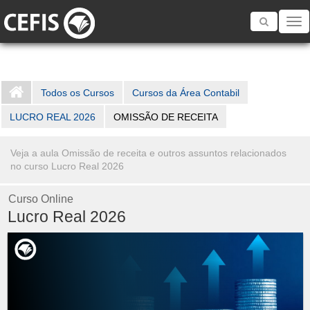
Toggle
navigatio
Todos os Cursos
Cursos da Área Contabil
LUCRO REAL 2026
OMISSÃO DE RECEITA
Veja a aula Omissão de receita e outros assuntos relacionados
no curso Lucro Real 2026
Curso Online
Lucro Real 2026