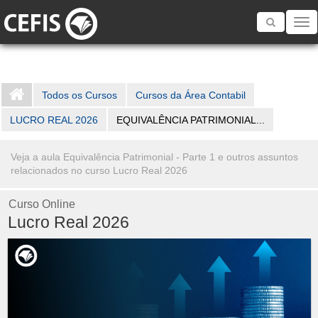
Toggle
navigatio
Todos os Cursos
Cursos da Área Contabil
LUCRO REAL 2026
EQUIVALÊNCIA PATRIMONIAL...
Veja a aula Equivalência Patrimonial - Parte 1 e outros assuntos
relacionados no curso Lucro Real 2026
Curso Online
Lucro Real 2026