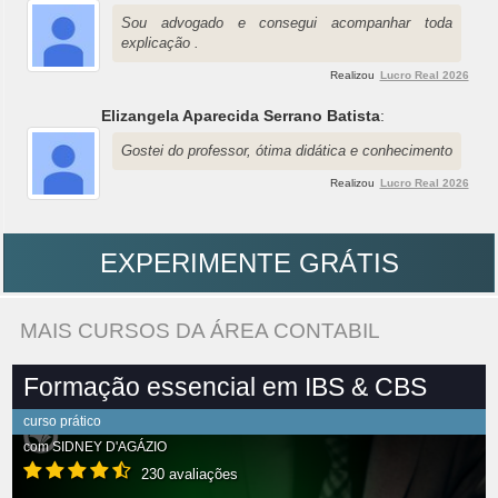
Sou advogado e consegui acompanhar toda
explicação .
Realizou
Lucro Real 2026
Elizangela Aparecida Serrano Batista
:
Gostei do professor, ótima didática e conhecimento
Realizou
Lucro Real 2026
EXPERIMENTE GRÁTIS
MAIS CURSOS DA ÁREA CONTABIL
Formação essencial em IBS & CBS
curso prático
com
SIDNEY D'AGÁZIO
230 avaliações