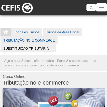
Toggle
navigatio
Todos os Cursos
Cursos da Área Fiscal
TRIBUTAÇÃO NO E-COMMERCE
SUBSTITUIÇÃO TRIBUTÁRIA -...
Veja a aula Substituição tributária - Parte 2 e outros assuntos
relacionados no curso Tributação no e-commerce
Curso Online
Tributação no e-commerce