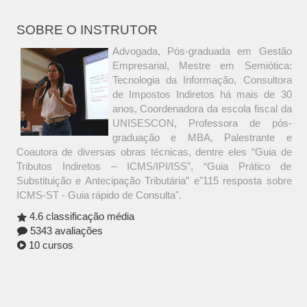
SOBRE O INSTRUTOR
Advogada, Pós-graduada em Gestão
Empresarial, Mestre em Semiótica:
Tecnologia da Informação, Consultora
de Impostos Indiretos há mais de 30
anos, Coordenadora da escola fiscal da
UNISESCON, Professora de pós-
graduação e MBA, Palestrante e
Coautora de diversas obras técnicas, dentre eles “Guia de
Tributos Indiretos – ICMS/IPI/ISS”, “Guia Prático de
Substituição e Antecipação Tributária” e"115 resposta sobre
ICMS-ST - Guia rápido de Consulta".
4.6 classificação média
5343 avaliações
10 cursos