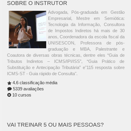
SOBRE O INSTRUTOR
Advogada, Pós-graduada em Gestão
Empresarial, Mestre em Semiótica:
Tecnologia da Informação, Consultora
de Impostos Indiretos há mais de 30
anos, Coordenadora da escola fiscal da
UNISESCON, Professora de pós-
graduação e MBA, Palestrante e
Coautora de diversas obras técnicas, dentre eles “Guia de
Tributos Indiretos – ICMS/IPI/ISS”, “Guia Prático de
Substituição e Antecipação Tributária” e"115 resposta sobre
ICMS-ST - Guia rápido de Consulta".
4.6 classificação média
5339 avaliações
10 cursos
VAI TREINAR 5 OU MAIS PESSOAS?