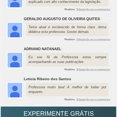
explicado com alto conhecimento da legislação.
Realizou
Tributação no e-commerce
GERALDO AUGUSTO DE OLIVEIRA QUITES
:
Tema atual e esclarecido de forma clara. ótima
didática esta professora. Gostei demais
Realizou
Tributação no e-commerce
ADRIANO NATANAEL
:
Eu sou fã da Professora estou sempre
acompanhando as suas publicações
Realizou
Tributação no e-commerce
Leticia Ribeiro dos Santos
:
Professora muito boa! A melhor de todas por
enquanto.
Realizou
Tributação no e-commerce
EXPERIMENTE GRÁTIS