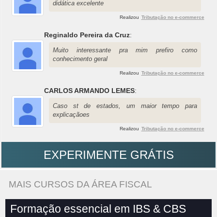
didática excelente
Realizou
Tributação no e-commerce
Reginaldo Pereira da Cruz
:
Muito interessante pra mim prefiro como
conhecimento geral
Realizou
Tributação no e-commerce
CARLOS ARMANDO LEMES
:
Caso st de estados, um maior tempo para
explicaçãoes
Realizou
Tributação no e-commerce
EXPERIMENTE GRÁTIS
MAIS CURSOS DA ÁREA FISCAL
Formação essencial em IBS & CBS