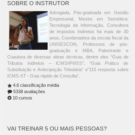
SOBRE O INSTRUTOR
Advogada, Pós-graduada em Gestão
Empresarial, Mestre em Semiótica:
Tecnologia da Informação, Consultora
de Impostos Indiretos há mais de 30
anos, Coordenadora da escola fiscal da
UNISESCON, Professora de pós-
graduação e MBA, Palestrante e
Coautora de diversas obras técnicas, dentre eles “Guia de
Tributos Indiretos – ICMS/IPI/ISS”, “Guia Prático de
Substituição e Antecipação Tributária” e"115 resposta sobre
ICMS-ST - Guia rápido de Consulta".
4.6 classificação média
5338 avaliações
10 cursos
VAI TREINAR 5 OU MAIS PESSOAS?