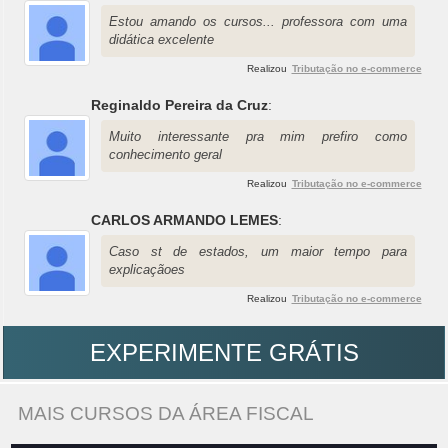
Estou amando os cursos... professora com uma
didática excelente
Realizou
Tributação no e-commerce
Reginaldo Pereira da Cruz
:
Muito interessante pra mim prefiro como
conhecimento geral
Realizou
Tributação no e-commerce
CARLOS ARMANDO LEMES
:
Caso st de estados, um maior tempo para
explicaçãoes
Realizou
Tributação no e-commerce
EXPERIMENTE GRÁTIS
MAIS CURSOS DA ÁREA FISCAL