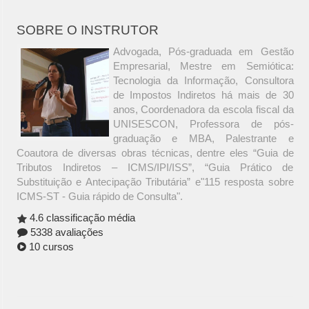
SOBRE O INSTRUTOR
Advogada, Pós-graduada em Gestão
Empresarial, Mestre em Semiótica:
Tecnologia da Informação, Consultora
de Impostos Indiretos há mais de 30
anos, Coordenadora da escola fiscal da
UNISESCON, Professora de pós-
graduação e MBA, Palestrante e
Coautora de diversas obras técnicas, dentre eles “Guia de
Tributos Indiretos – ICMS/IPI/ISS”, “Guia Prático de
Substituição e Antecipação Tributária” e"115 resposta sobre
ICMS-ST - Guia rápido de Consulta".
4.6 classificação média
5338 avaliações
10 cursos