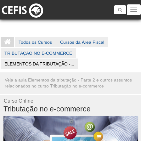
Toggle
navigatio
Todos os Cursos
Cursos da Área Fiscal
TRIBUTAÇÃO NO E-COMMERCE
ELEMENTOS DA TRIBUTAÇÃO -...
Veja a aula Elementos da tributação - Parte 2 e outros assuntos
relacionados no curso Tributação no e-commerce
Curso Online
Tributação no e-commerce