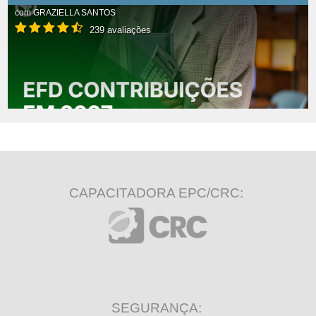
com
GRAZIELLA SANTOS
239 avaliações
CAPACITADORA EPC/CRC:
SEGURANÇA: