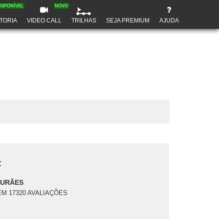
ISPONÍVEL
NOVO
TORIA
VIDEO CALL
TRILHAS
SEJA PREMIUM
AJUDA
F
DURÃES
EM 17320 AVALIAÇÕES