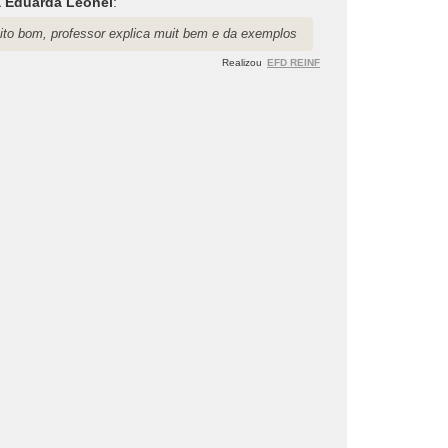
a Eduarda Leonel
:
ito bom, professor explica muit bem e da exemplos
Realizou
EFD REINF