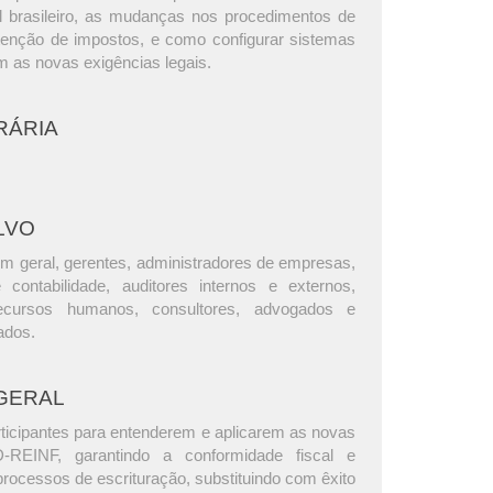
al brasileiro, as mudanças nos procedimentos de
tenção de impostos, e como configurar sistemas
m as novas exigências legais.
RÁRIA
LVO
m geral, gerentes, administradores de empresas,
e contabilidade, auditores internos e externos,
ecursos humanos, consultores, advogados e
ados.
GERAL
rticipantes para entenderem e aplicarem as novas
-REINF, garantindo a conformidade fiscal e
rocessos de escrituração, substituindo com êxito