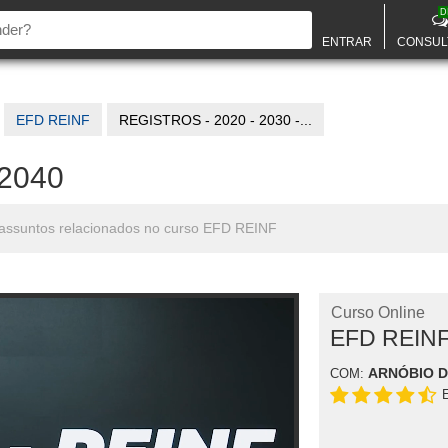
D
ENTRAR
CONSUL
EFD REINF
REGISTROS - 2020 - 2030 -...
 2040
s assuntos relacionados no curso EFD REINF
Curso Online
EFD REIN
ARNÓBIO 
COM: