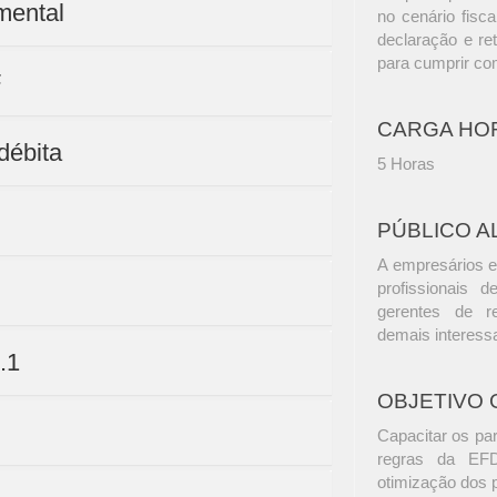
mental
no cenário fisc
declaração e re
para cumprir co
F
CARGA HO
débita
5 Horas
PÚBLICO A
A empresários e
profissionais d
gerentes de r
demais interess
.1
OBJETIVO 
Capacitar os pa
regras da EFD
otimização dos p