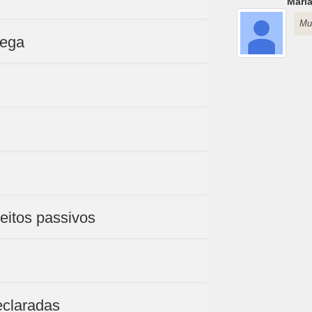
Mari
Mu
rega
eitos passivos
eclaradas