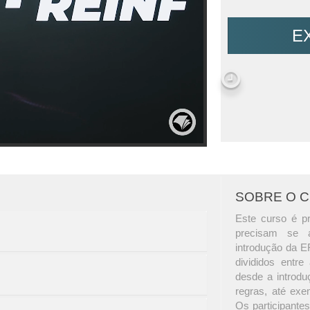
E
SOBRE O 
Este curso é pr
precisam se 
introdução da E
divididos entre
desde a introd
regras, até exem
Os participante