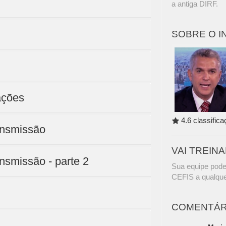
a antiga DIRF.
SOBRE O 
ações
4.6 classific
ansmissão
VAI TREIN
ansmissão - parte 2
Sua equipe pode
CEFIS a qualque
COMENTÁR