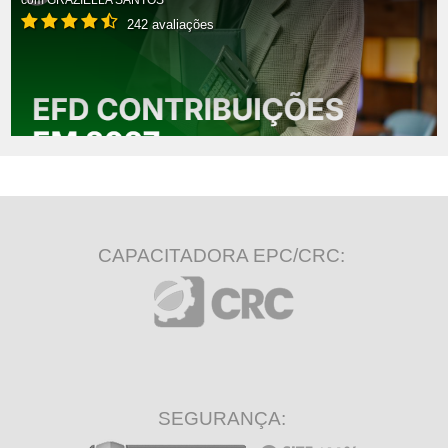
com
GRAZIELLA SANTOS
242 avaliações
CAPACITADORA EPC/CRC:
SEGURANÇA: