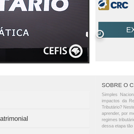
E
SOBRE O 
Simples Nacion
impactos da Ref
Tributário? Nest
aprender, por m
patrimonial
regimes tributár
dessa etapa tão