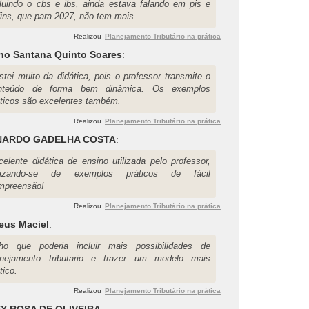
cluindo o cbs e ibs, ainda estava falando em pis e
fins, que para 2027, não tem mais.
Realizou
Planejamento Tributário na prática
ano Santana Quinto Soares
:
stei muito da didática, pois o professor transmite o
nteúdo de forma bem dinâmica. Os exemplos
áticos são excelentes também.
Realizou
Planejamento Tributário na prática
NARDO GADELHA COSTA
:
celente didática de ensino utilizada pelo professor,
ilizando-se de exemplos práticos de fácil
mpreensão!
Realizou
Planejamento Tributário na prática
eus Maciel
:
ho que poderia incluir mais possibilidades de
anejamento tributario e trazer um modelo mais
tico.
Realizou
Planejamento Tributário na prática
Y ROSA DE OLIVEIRA
: