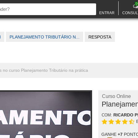
D
ENTRAR
CONSUL
l
PLANEJAMENTO TRIBUTÁRIO N...
RESPOSTA
 no curso Planejamento Tributário na prática
Curso Online
Planejament
RICARDO 
COM:
GANHE
+7
PONTO