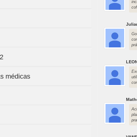
in
co
Juli
Go
co
pr
 2
LEO
Ex
cas médicas
ut
co
Math
Ac
pl
pra
VANE