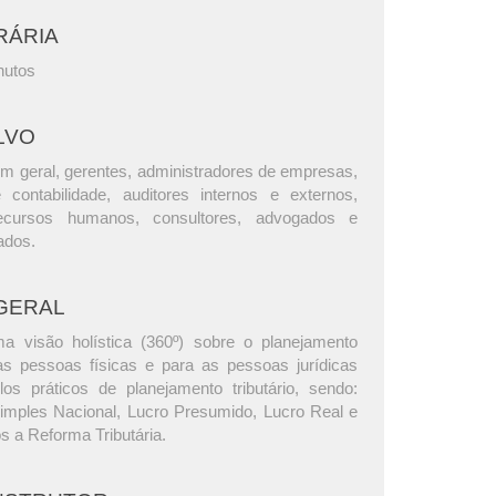
RÁRIA
nutos
LVO
m geral, gerentes, administradores de empresas,
e contabilidade, auditores internos e externos,
ecursos humanos, consultores, advogados e
ados.
GERAL
a visão holística (360º) sobre o planejamento
 as pessoas físicas e para as pessoas jurídicas
s práticos de planejamento tributário, sendo:
Simples Nacional, Lucro Presumido, Lucro Real e
s a Reforma Tributária.