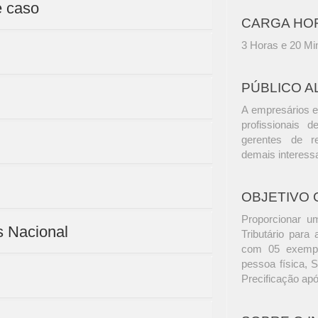
e caso
CARGA HO
3 Horas e 20 Mi
PÚBLICO A
A empresários e
profissionais d
gerentes de r
demais interess
OBJETIVO 
Proporcionar um
s Nacional
Tributário para
com 05 exemplo
pessoa física, 
Precificação apó