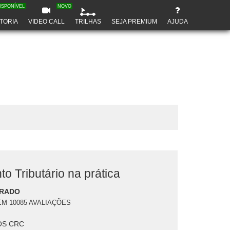
ISPONÍVEL
NOVO
TORIA
VIDEO CALL
TRILHAS
SEJA PREMIUM
AJUDA
o Tributário na prática
PRADO
EM 10085 AVALIAÇÕES
S CRC