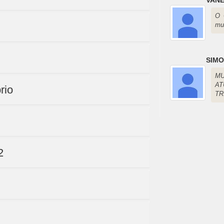
O 
mu
SIM
MU
AT
rio
TR
2