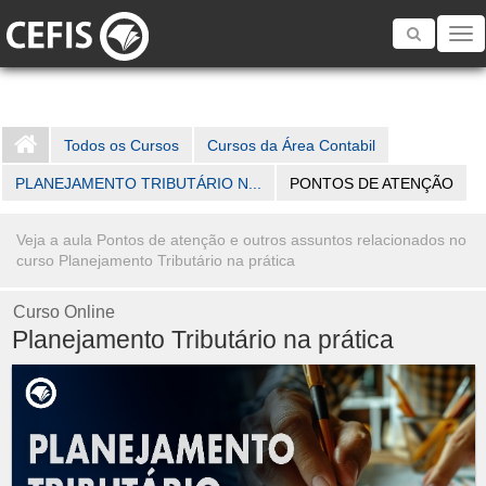
Toggle
navigatio
Todos os Cursos
Cursos da Área Contabil
PLANEJAMENTO TRIBUTÁRIO N...
PONTOS DE ATENÇÃO
Veja a aula Pontos de atenção e outros assuntos relacionados no
curso Planejamento Tributário na prática
Curso Online
Planejamento Tributário na prática