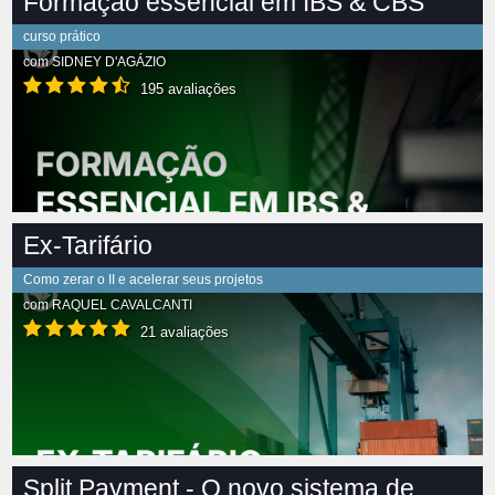
Formação essencial em IBS & CBS
curso prático
com
SIDNEY D'AGÁZIO
195 avaliações
Ex-Tarifário
Como zerar o II e acelerar seus projetos
com
RAQUEL CAVALCANTI
21 avaliações
Split Payment - O novo sistema de