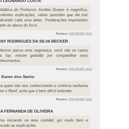
O LEONARDO COSTA
:
didática do Professor Arnóbio Duraes é magnífica,
celentes explicações, várias questões que ele traz
plicando cada uma delas. Ponderações importantes
anto ao abuso do fisco.
Realizou
EFD-REINF 2024
NY RODRIGUES DA SILVA BECKER
:
ofessor passa uma segurança, você não se cansa
la top, mestre gratidão por compartilhar seus
nhecimentos.
Realizou
EFD-REINF 2024
a Karen dos Santo
:
ra quem não tem conhecimento e vivência nenhuma
re o Reinf, acho que é bem difícil entender
Realizou
EFD-REINF 2024
A FERNANDA DE OLIVEIRA
:
tou iniciando na área contábil, goi muito bem e
locado as explicações.