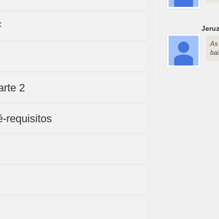
F
Jeru
As
bai
arte 2
-requisitos