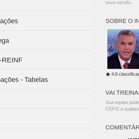
nova versão.
mações
SOBRE O 
ega
D-REINF
4.6 classific
mações - Tabelas
VAI TREIN
Sua equipe pode
CEFIS a qualque
COMENTÁR