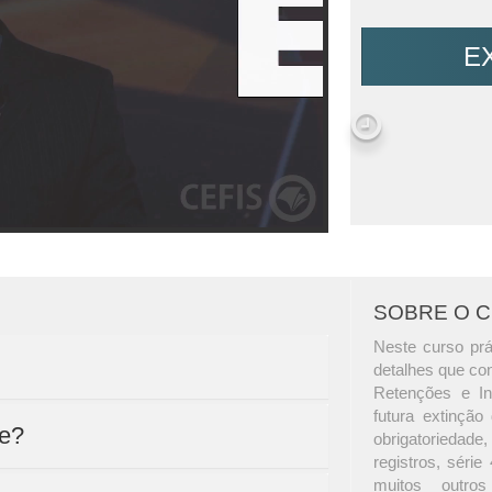
E
SOBRE O 
Neste curso pr
detalhes que con
Retenções e In
futura extinçã
te?
obrigatoriedade,
registros, série
muitos outro