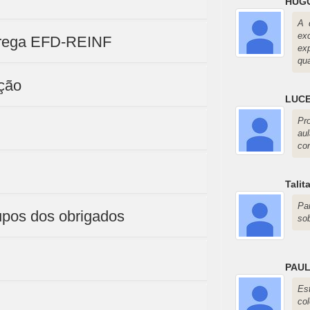
HUG
A 
ex
ntrega EFD-REINF
ex
qu
ção
LUCE
Pr
au
co
Talit
Pa
upos dos obrigados
sob
PAUL
Es
co