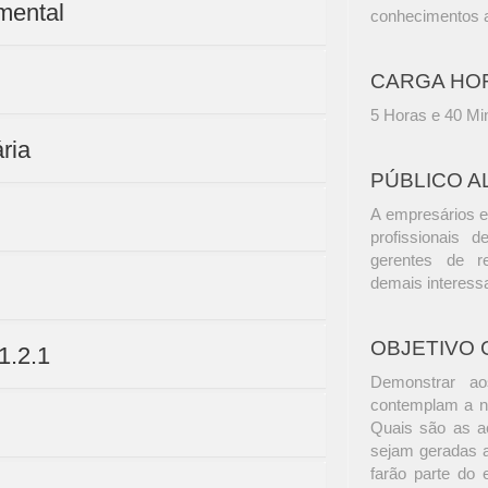
amental
conhecimentos a
CARGA HO
5 Horas e 40 Mi
ria
PÚBLICO A
A empresários e
profissionais d
gerentes de r
demais interess
OBJETIVO 
1.2.1
Demonstrar ao
contemplam a n
Quais são as a
sejam geradas a
farão parte do