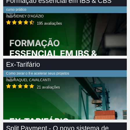
Formação essencial em IBS & CBS
curso prático
com
SIDNEY D'AGÁZIO
195 avaliações
Ex-Tarifário
Como zerar o II e acelerar seus projetos
com
RAQUEL CAVALCANTI
21 avaliações
Split Payment - O novo sistema de