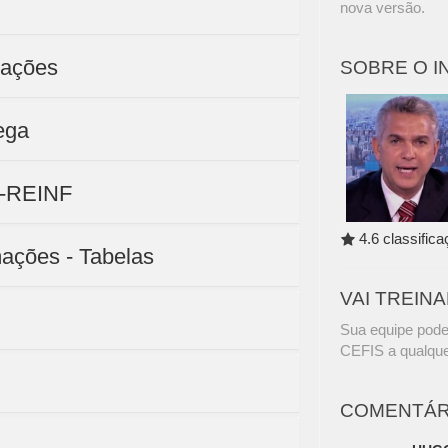
nova versão.
mações
SOBRE O 
ega
D-REINF
4.6 classific
mações - Tabelas
VAI TREIN
Sua equipe pode
CEFIS a qualque
COMENTÁR