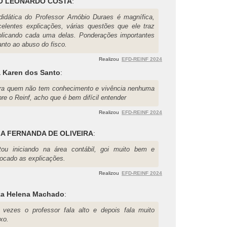
O LEONARDO COSTA
:
didática do Professor Arnóbio Duraes é magnífica,
celentes explicações, várias questões que ele traz
plicando cada uma delas. Ponderações importantes
anto ao abuso do fisco.
Realizou
EFD-REINF 2024
a Karen dos Santo
:
ra quem não tem conhecimento e vivência nenhuma
re o Reinf, acho que é bem difícil entender
Realizou
EFD-REINF 2024
A FERNANDA DE OLIVEIRA
:
tou iniciando na área contábil, goi muito bem e
locado as explicações.
Realizou
EFD-REINF 2024
za Helena Machado
:
 vezes o professor fala alto e depois fala muito
xo.