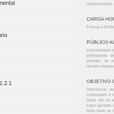
amental
conhecimentos a
CARGA HO
5 Horas e 40 Mi
ria
PÚBLICO A
A empresários e
profissionais d
gerentes de r
demais interess
OBJETIVO 
1.2.1
Demonstrar ao
contemplam a n
Quais são as a
sejam geradas a
farão parte do