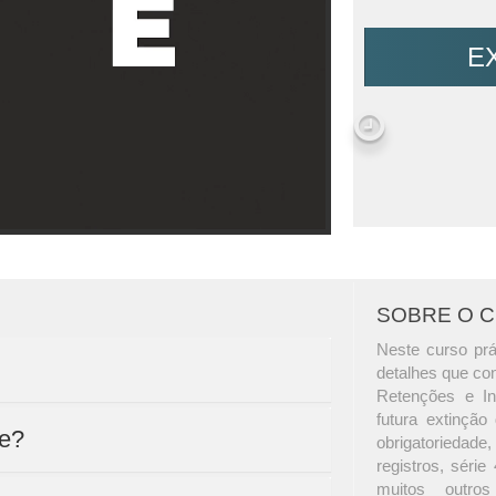
E
SOBRE O 
Neste curso pr
detalhes que con
Retenções e In
futura extinçã
te?
obrigatoriedade,
registros, série
muitos outro