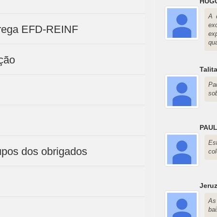
HUG
A 
ex
ntrega EFD-REINF
ex
qu
ção
Talit
Pa
sob
PAUL
Es
upos dos obrigados
co
Jeru
As
bai