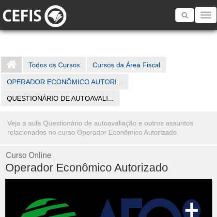
Toggle
navigatio
Todos os Cursos
Cursos da Área Fiscal
OPERADOR ECONÔMICO AUTORI...
QUESTIONÁRIO DE AUTOAVALI...
Veja a aula Questionário de autoavaliação e outros assuntos
relacionados no curso Operador Econômico Autorizado
Curso Online
Operador Econômico Autorizado