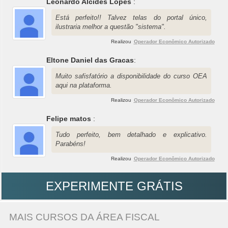
Leonardo Alcides Lopes
:
Está perfeito!! Talvez telas do portal único,
ilustraria melhor a questão "sistema".
Realizou
Operador Econômico Autorizado
Eltone Daniel das Gracas
:
Muito safisfatório a disponibilidade do curso OEA
aqui na plataforma.
Realizou
Operador Econômico Autorizado
Felipe matos
:
Tudo perfeito, bem detalhado e explicativo.
Parabéns!
Realizou
Operador Econômico Autorizado
EXPERIMENTE GRÁTIS
MAIS CURSOS DA ÁREA FISCAL