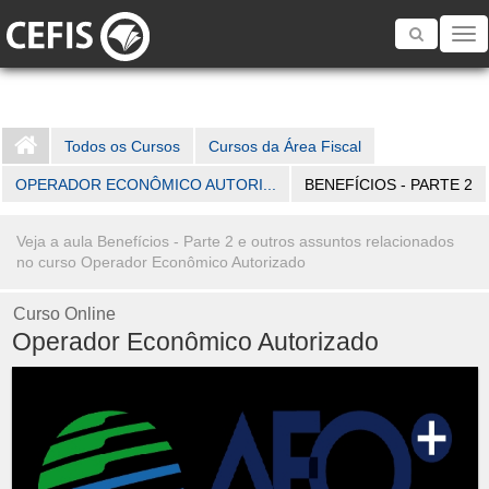
Toggle
navigatio
Todos os Cursos
Cursos da Área Fiscal
OPERADOR ECONÔMICO AUTORI...
BENEFÍCIOS - PARTE 2
Veja a aula Benefícios - Parte 2 e outros assuntos relacionados
no curso Operador Econômico Autorizado
Curso Online
Operador Econômico Autorizado