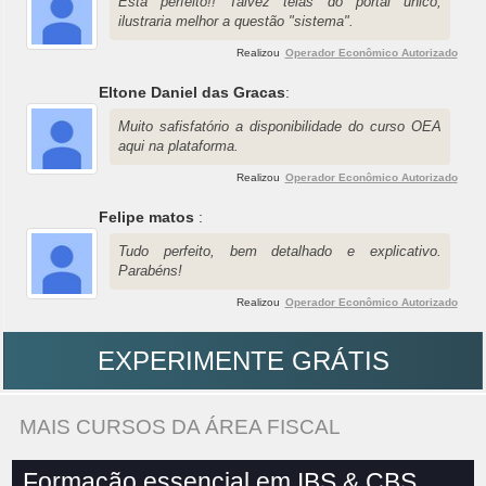
Está perfeito!! Talvez telas do portal único,
ilustraria melhor a questão "sistema".
Realizou
Operador Econômico Autorizado
Eltone Daniel das Gracas
:
Muito safisfatório a disponibilidade do curso OEA
aqui na plataforma.
Realizou
Operador Econômico Autorizado
Felipe matos
:
Tudo perfeito, bem detalhado e explicativo.
Parabéns!
Realizou
Operador Econômico Autorizado
EXPERIMENTE GRÁTIS
MAIS CURSOS DA ÁREA FISCAL
Formação essencial em IBS & CBS