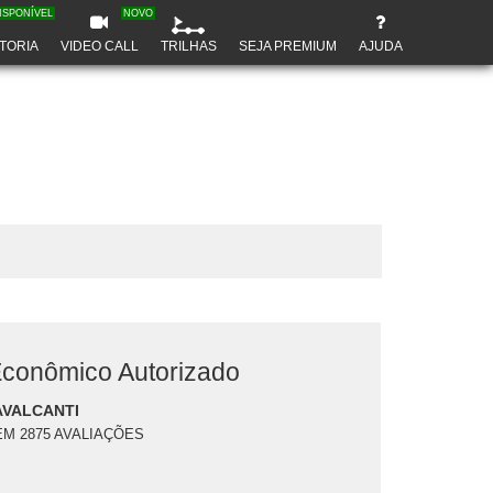
ISPONÍVEL
NOVO
TORIA
VIDEO CALL
TRILHAS
SEJA PREMIUM
AJUDA
conômico Autorizado
AVALCANTI
EM 2875 AVALIAÇÕES