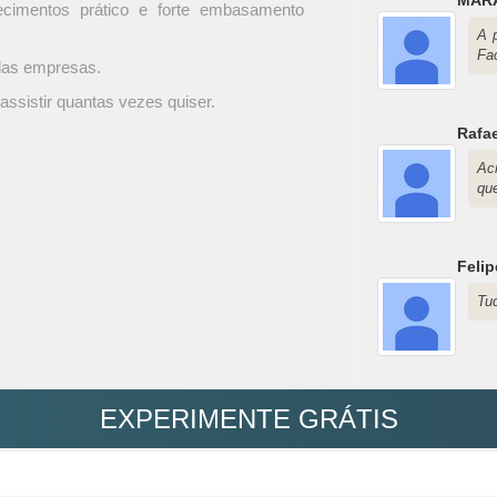
ecimentos prático e forte embasamento
A 
Fac
 das empresas.
assistir quantas vezes quiser.
Rafae
Ac
que
Feli
Tud
EXPERIMENTE GRÁTIS