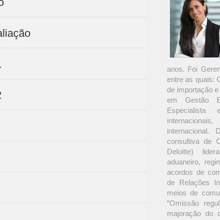
o
aliação
1
anos. Foi Gere
entre as quais:
de importação e
2
em Gestão Em
Especialista
internacionai
internacional
consultiva de 
Deloitte) lide
aduaneiro, regim
acordos de com
de Relações In
meios de comun
“Omissão regul
majoração do c