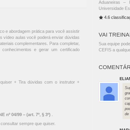
Aduaneiras – 
Universidade Es
4.6 classific
o e abordagem prática para você assistir
VAI TREIN
s vídeo aulas você poderá enviar dúvidas
materiais complementares. Para completar,
Sua equipe pode
 conhecimentos e gerar um certificado
CEFIS a qualque
COMENTÁR
ELIA
quiser + Tira dúvidas com o instrutor +
Su
gr
co
ca
po
de 
 nº 04/99 – (art. 7º, § 3º)
.
 consultar sempre que quiser.
MAR