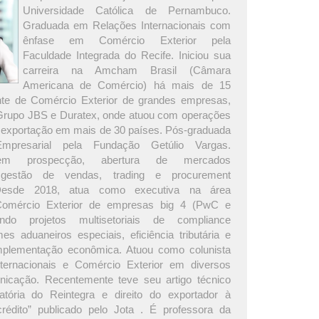
Universidade Católica de Pernambuco.
Graduada em Relações Internacionais com
ênfase em Comércio Exterior pela
Faculdade Integrada do Recife. Iniciou sua
carreira na Amcham Brasil (Câmara
Americana de Comércio) há mais de 15
nte de Comércio Exterior de grandes empresas,
 Grupo JBS e Duratex, onde atuou com operações
 exportação em mais de 30 países. Pós-graduada
presarial pela Fundação Getúlio Vargas.
 em prospecção, abertura de mercados
s, gestão de vendas, trading e procurement
. Desde 2018, atua como executiva na área
Comércio Exterior de empresas big 4 (PwC e
rando projetos multisetoriais de compliance
es aduaneiros especiais, eficiência tributária e
plementação econômica. Atuou como colunista
ternacionais e Comércio Exterior em diversos
icação. Recentemente teve seu artigo técnico
atória do Reintegra e direito do exportador à
rédito” publicado pelo Jota . É professora da