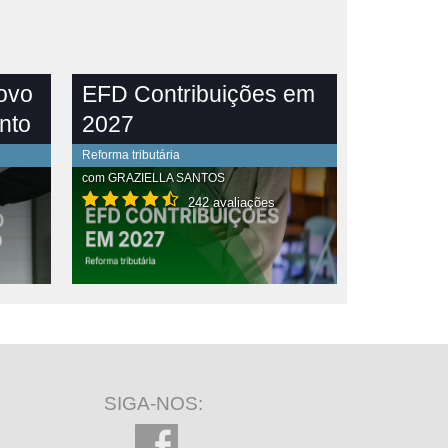
novo
EFD Contribuições em
nto
2027
Reforma tributária
com
GRAZIELLA SANTOS
242 avaliações
SIGA-NOS: