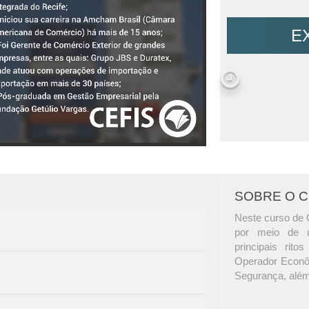
E
SOBRE O 
Neste curso de 
por meio de u
principais rito
Operador Econô
Segurança, além