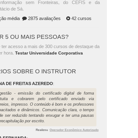
Informação sem Fronteiras, do CEFIS e da
tácio de Sá.
ação média
2875 avaliações
42 cursos
AR 5 OU MAIS PESSOAS?
 ter acesso a mais de 300 cursos de destaque da
r hora.
Testar Universidade Corporativa
IOS SOBRE O INSTRUTOR
NA DE FREITAS AZEREDO
:
gestão - emissão do certificado digital de forma
atuita e cobrarem pelo certificado enviado via
rreios, impresso. O conteúdo é bom e os professores
pacitados e dinâmicos. Comunicação clara, o tempo
de ser reduzido tentando enxugar e ter uma pausas
recapitulação por escrito.
Realizou
Operador Econômico Autorizado
A FERNANDA
: