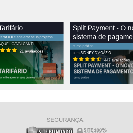
arifário
Split Payment - O 
sistema de pagame
rar o II e acelerar seus projetos
AQUEL CAVALCANTI
curso prático
21 avaliações
com
SIDNEY D'AGÁZIO
447 avaliações
R CONTEÚDO COMPLETO
VER CONTEÚDO COMPLETO
SEGURANÇA: