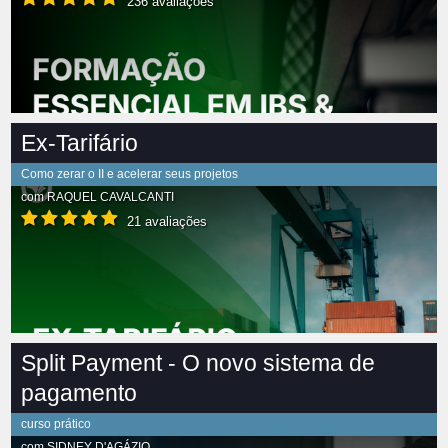
236 avaliações
Ex-Tarifário
Como zerar o II e acelerar seus projetos
com
RAQUEL CAVALCANTI
21 avaliações
Split Payment - O novo sistema de
pagamento
curso prático
com
SIDNEY D'AGÁZIO