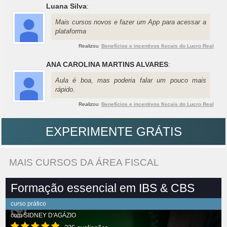
Luana Silva
:
Mais cursos novos e fazer um App para acessar a
plataforma
Realizou
Benefícios e incentivos fiscais do Lucro Real
ANA CAROLINA MARTINS ALVARES
:
Aula é boa, mas poderia falar um pouco mais
rápido.
Realizou
Benefícios e incentivos fiscais do Lucro Real
EXPERIMENTE GRÁTIS
MAIS CURSOS DA ÁREA FISCAL
Formação essencial em IBS & CBS
curso prático
com
SIDNEY D'AGÁZIO