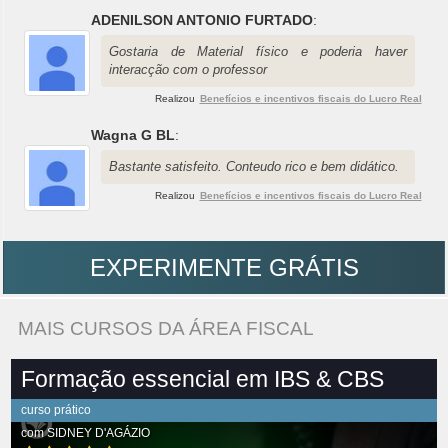
ADENILSON ANTONIO FURTADO
:
Gostaria de Material físico e poderia haver
interacção com o professor
Realizou
Benefícios e incentivos fiscais do Lucro Real
Wagna G BL
:
Bastante satisfeito. Conteudo rico e bem didático.
Realizou
Benefícios e incentivos fiscais do Lucro Real
EXPERIMENTE GRÁTIS
MAIS CURSOS DA ÁREA FISCAL
Formação essencial em IBS & CBS
curso prático
com
SIDNEY D'AGÁZIO